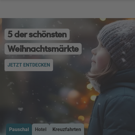
5 der schönsten
Weihnachtsmärkte
JETZT ENTDECKEN
Pauschal
Hotel
Kreuzfahrten