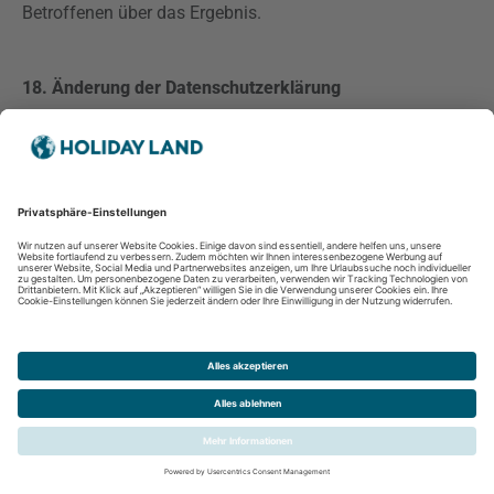
Betroffenen über das Ergebnis.
18. Änderung der Datenschutzerklärung
Da sich auf Grund des technischen Fortschritts und
organisatorischer Änderungen der eingesetzten
Verarbeitungsverfahren ändern/weiterentwickeln können
behalten wir uns vor, die
vorliegende
Datenschutzerklärung gemäß den neuen technischen
Rahmenbedingungen weiterzuentwickeln. Wir bitten Sie
deshalb unsere Datenschutzerklärung von Zeit zu Zeit zu
überprüfen. Sollten Sie mit den im Verlaufe der Zeit
auftretenden
Weiterentwicklungen nicht einverstanden
sein, so können Sie schriftlich, gemäß Art 17
DSGVO
, eine
Löschung der Daten, die nicht auf Grundlage anderer
gesetzlicher Vorgaben, wie handelsrechtlicher oder
steuerrechtlicher Aufbewahrungspflichten, gespeichert
werden, verlangen.