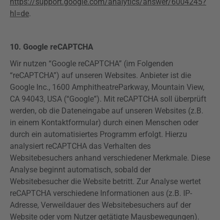
https://support.google.com/analytics/answer/6004245?
hl=de
.
10.
Google
reCAPTCHA
Wir nutzen “Google
reCAPTCHA
” (im Folgenden
“
reCAPTCHA
”) auf unseren Websites. Anbieter ist die
Google Inc., 1600
Amphitheatre
Parkway
, Mountain
View
,
CA 94043, USA (“Google”). Mit
reCAPTCHA
soll überprüft
werden, ob die Dateneingabe auf unseren Websites (z.B.
in einem Kontaktformular) durch einen Menschen oder
durch ein automatisiertes Programm erfolgt. Hierzu
analysiert
reCAPTCHA
das Verhalten des
Websitebesuchers anhand verschiedener Merkmale. Diese
Analyse beginnt automatisch, sobald der
Websitebesucher die Website betritt. Zur Analyse wertet
reCAPTCHA
verschiedene Informationen aus (z.B. IP-
Adresse, Verweildauer des Websitebesuchers auf der
Website oder vom Nutzer getätigte Mausbewegungen).