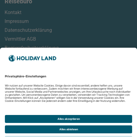
Reisebüro
Kontakt
Impressum
Datenschutzerklärung
Vermittler AGB
Barrierefreiheitserklärung
Service
Reisehinweise
Reisemonitor
Online Check-In Informationen
Aktuelles
Newsletter